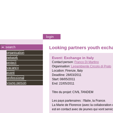
login
search
Looking partners youth exch
organisation
network
Event: Exchange in Italy
Contact person:
Franco Di Martino
project
Organisation:
Legambiente Circolo di Prato
vacancy
Location:
Firenze, Italy
event
Deadline:
28/03/2011
professional
Start:
08/05/2011
young person
End:
22/05/2011
Titre du projet: CIVIL.TANDEM
Les pays partenaires : l'Italie, la France.
La Marie de Florence (avec la collaboration
est en contact avec de jeunes qui vont servic