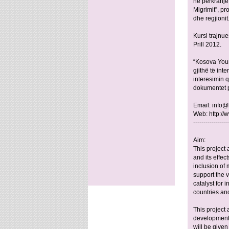
në përkrahje 
Migrimit”, p
dhe regjionit
Kursi trajnu
Prill 2012.
“Kosova Youn
gjithë të int
interesimin 
dokumentet p
Email:
info@
Web: http://
-----------------
Aim:
This project
and its effec
inclusion of 
support the v
catalyst for 
countries an
This project 
development 
will be given