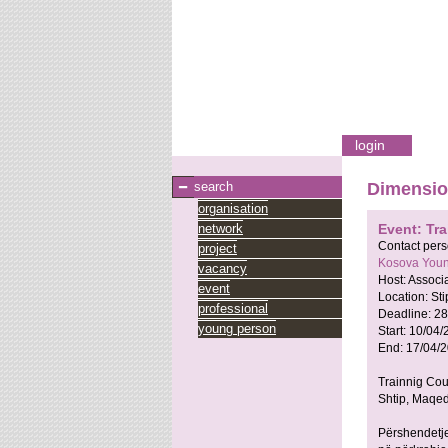
login
search
Dimensio
organisation
network
Event: Tr
Contact per
project
Kosova You
vacancy
Host:
Associa
event
Location:
Sti
professional
Deadline:
28
young person
Start:
10/04/
End:
17/04/
Trainnig Cou
Shtip, Maqedo
Përshendetje