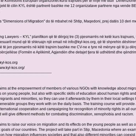
të Komisionit Europian organizohet kursi trajnues për të rinjë me titull “Dimenzione
rojekt të cilin KYL është partnerë bashke me 12 organizatave partnere nga vende B
.
es "Dimensions of Migration" do të mbahet në Shtip, Maqedoni, prej datës 10 deri m
g Lawyers – KYL” planifikon që të dërgoj tre (3) pjesmarrës në ketë kurs trajnues, 
eresuarit mund që të shkruajn një email në
info@kyl-kos.org
, që të shprehin dëshire
që të jen pjesmarrës në këtë trajnim bashke me CV-ne e tyre në mënyre që të ju dë
ërcjellëse (Formën e Aplikimit, Agjendën dhe detajet tjera të udhëtimit dhe qëndrimi
kyl-kos.org
www.kyl-kos.org/
-------------------------------------------
 aims at the empowerment of members of various NGOs with knowledge about migra
ts on young people, but also with specific skills of education about human rights an
migrants and minorities, so they can use it afterwards by them in their local settings 
enerable groups they work with on the daily basis. The training course will provide
international cooperation and campaigning for recognition of minority rights in all our
d will give different methods for combating discrimination, xenophobia and racism.
aims to raise our voice on migration and its effects on the young people as well as 
goals of our countries. The project will take part in Stip, Macedonia where an exa
 on how migration influences societies and that also different minorities can coexist