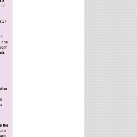
t e
E-së
e 17
të
n dhe
rgojm
t).
tion
d
to
 a
on the
mple
 and