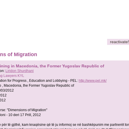
reactivate!
ns of Migration
aining in Macedonia, the Former Yugoslav Republic of
son:
Liridon Shurdhani
ng Lawyers KYL
tion for Progress , Education and Lobbying - PEL:
http://www.pel.mk/
p , Macedonia, the Former Yugoslav Republic of
/03/2012
2012
2012
rse: "Dimensions of Migration"
ni - 10 deri 17 Prill, 2012
 për të gjithë, kam knaqësine që të ju informoj se në bashkëpunim me partnerët to