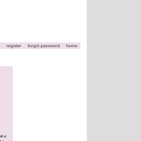
register
forgot password
home
në e